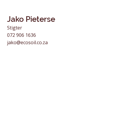
Jako Pieterse
Stigter
072 906 1636
jako@ecosoil.co.za